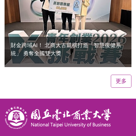
財金跨域AI！ 北商大古凱棋打造「智慧復健系
統」 勇奪全國雙大獎
2026-06-29
更多