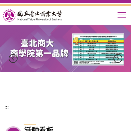
跳
到
主
要
內
容
區
:::
活動看板