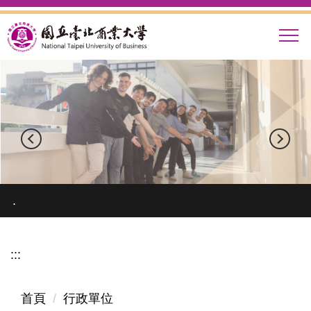
跳
到
主
要
內
容
區
.
:::
首頁
行政單位