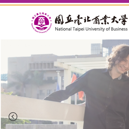
跳
到
主
要
內
容
區