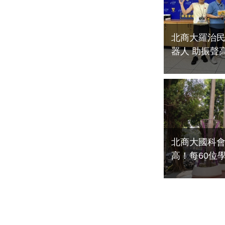
北商大羅治
器人 助振聲高中推動教師賦能與
資優培育
2026-07-28
北商大國科
高！每60位
人均研究密度
倍
2026-07-02