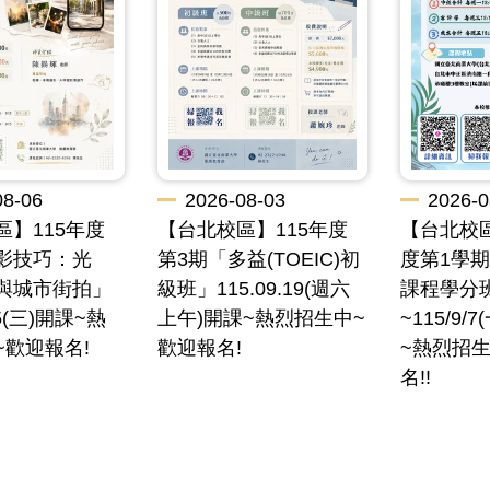
08-06
2026-08-03
2026-0
區】115年度
【台北校區】115年度
【台北校區
影技巧：光
第3期「多益(TOEIC)初
度第1學
與城市街拍」
級班」115.09.19(週六
課程學分
15(三)開課~熱
上午)開課~熱烈招生中~
~115/9
~歡迎報名!
歡迎報名!
~熱烈招生
名!!