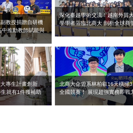
深化臺越學術交流！越南外貿
民副教授捐贈自研機
學學者蒞臨北商大 剖析全球商
新浪潮
2026-07-16
會大專生計畫創新
北商大企管系林柏叡16天橫掃3
學生就有1件獲補助
全國競賽！ 展現超強實務即戰
亮眼、五年成長逾4
2026-07-01