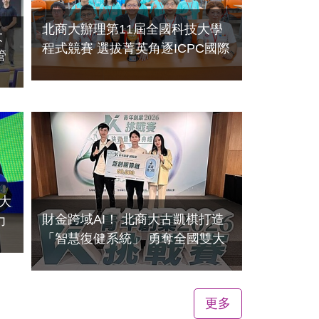
北商大辦理第11屆全國科技大學
大
程式競賽 選拔菁英角逐ICPC國際
管
賽事
2026-07-16
大
財金跨域AI！ 北商大古凱棋打造
力
「智慧復健系統」 勇奪全國雙大
獎
2026-06-29
更多