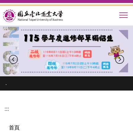
跳
到
主
要
內
容
區
.
:::
首頁