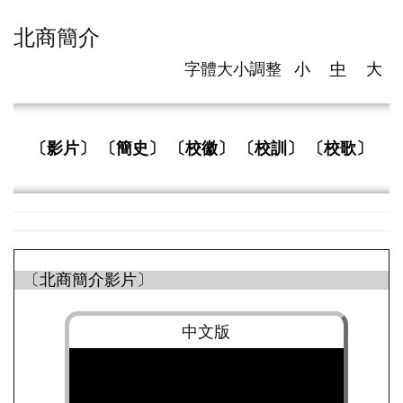
北商簡介
字體大小調整
小
中
大
〔影片〕
〔簡史〕
〔校徽〕
〔校訓〕
〔校歌〕
〔北商簡介影片〕
中文版