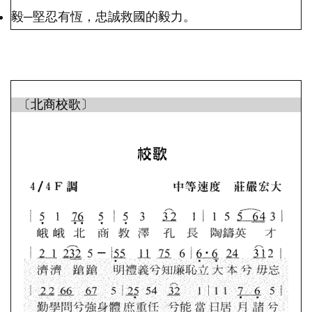
毅─堅忍有恆，忠誠救國的毅力。
〔北商校歌〕