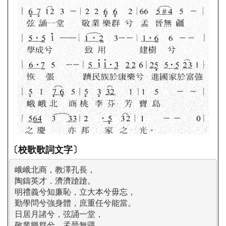
〔校歌歌詞文字〕
峨峨北商，教澤孔長，

陶鑄英才．濟濟蹌蹌。

明禮義兮知廉恥，立大本兮毋忘，

勤學問兮強身體，庶重任兮能當。

日居月諸兮，弦誦一堂，

敬業樂群兮，孟晉無疆。
