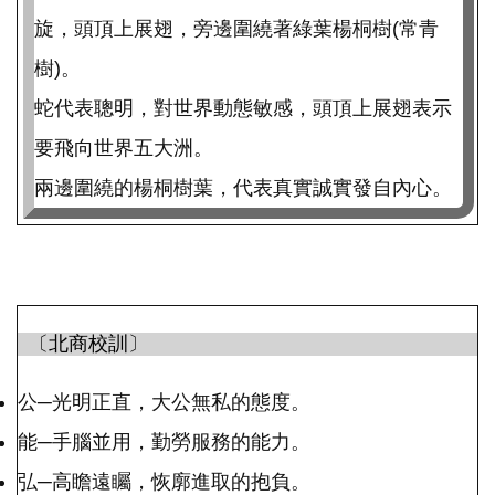
旋，頭頂上展翅，旁邊圍繞著綠葉楊桐樹(常青
樹)。
蛇代表聰明，對世界動態敏感，頭頂上展翅表示
要飛向世界五大洲。
兩邊圍繞的楊桐樹葉，代表真實誠實發自內心。
〔北商校訓〕
公─光明正直，大公無私的態度。
能─手腦並用，勤勞服務的能力。
弘─高瞻遠矚，恢廓進取的抱負。