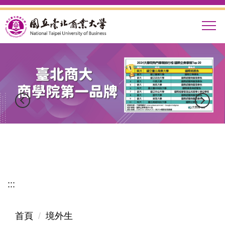
跳
到
主
要
內
容
區
:::
首頁
境外生